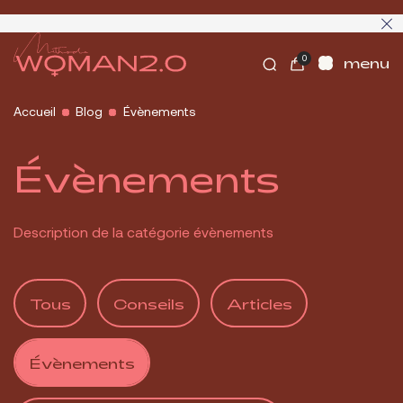
0
menu
Accueil
Blog
Évènements
PROGRAMMES
Évènements
COACHING
QUI SUIS-JE
Description de la catégorie évènements
MES CONSEILS
Tous
Conseils
Articles
CONTACT
FAQ